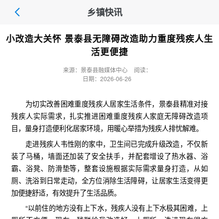
乡镇快讯
小改造大关怀 景泰县无障碍改造助力重度残疾人生
活更便捷
来源：景泰县融媒体中心
阅读：
日期：2026-06-26
为切实改善困难重度残疾人居家生活条件，景泰县精准对接
残疾人实际需求，扎实推进困难重度残疾人家庭无障碍改造项
目，量身打造便利化居家环境，用暖心举措为残疾人排忧解难。
走进残疾人韦性刚的家中，卫生间已完成升级改造，不仅新
装了马桶，墙面还加装了安全扶手，并配套增设了热水器、浴
霸、浴凳、防滑垫等，整套设施根据实际需求量身打造，从如
厕、洗浴到日常走动，全方位消除生活障碍，让居家生活变得更
加便捷舒适，有效提升了生活品质。
“以前住的地方没有上下水，残疾人没有上下水极其困难，上