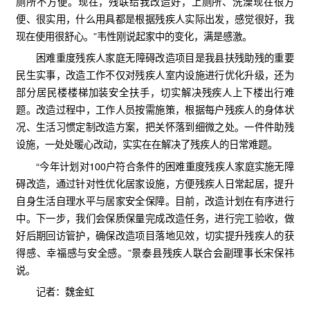
厕所不方便。现在，残联给我改造好，上厕所、洗澡现在很方
便、很实用，什么用具都是根据残疾人实际出发，感觉很好，我
现在使用很舒心。”韦性刚说起家中的变化，满是感激。
困难重度残疾人家庭无障碍改造项目是我县扶残助残的重要
民生实事，改造工作不仅对残疾人室内设施进行优化升级，还为
部分居民楼楼梯加装安全扶手，切实解决残疾人上下楼出行难
题。改造过程中，工作人员按需施策，根据每户残疾人的身体状
况、生活习惯定制改造方案，把关怀落到细微之处。一件件助残
设施，一处处暖心改动，实实在在解决了残疾人的日常难题。
“今年计划对100户符合条件的困难重度残疾人家庭实施无障
碍改造，通过针对性优化居家设施，方便残疾人日常起居，提升
自身生活自理水平与居家安全保障。目前，改造计划在有序进行
中。下一步，我们会保质保量完成改造任务，进行完工验收，做
好后期回访管护，确保改造项目落地见效，切实提升残疾人的获
得感、幸福感与安全感。”景泰县残疾人联合会副理事长宋保祎
说。
记者：魏金虹