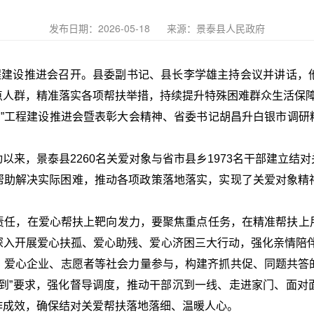
发布日期：2026-05-18
来源：景泰县人民政府
”工程建设推进会召开。县委副书记、县长李学雄主持会议并讲话
点人群，精准落实各项帮扶举措，持续提升特殊困难群众生活保
肃”工程建设推进会暨表彰大会精神、省委书记胡昌升白银市调研精
动以来，景泰县2260名关爱对象与省市县乡1973名干部建立结
，帮助解决实际困难，推动各项政策落地落实，实现了关爱对象
责任，在爱心帮扶上靶向发力，要聚焦重点任务，在精准帮扶上
深入开展爱心扶孤、爱心助残、爱心济困三大行动，强化亲情陪伴
织、爱心企业、志愿者等社会力量参与，构建齐抓共促、同题共
必到”要求，强化督导调度，推动干部沉到一线、走进家门、面对
作成效，确保结对关爱帮扶落地落细、温暖人心。