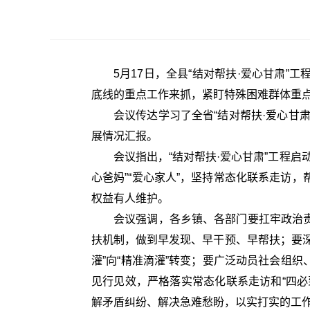
5月17日，全县“结对帮扶·爱心甘肃
底线的重点工作来抓，紧盯特殊困难群体重
会议传达学习了全省“结对帮扶·爱心甘
展情况汇报。
会议指出，“结对帮扶·爱心甘肃”工程启
心爸妈”“爱心家人”，坚持常态化联系走访
权益有人维护。
会议强调，各乡镇、各部门要扛牢政治
扶机制，做到早发现、早干预、早帮扶；要
灌”向“精准滴灌”转变；要广泛动员社会组
见行见效，严格落实常态化联系走访和“四
解矛盾纠纷、解决急难愁盼，以实打实的工