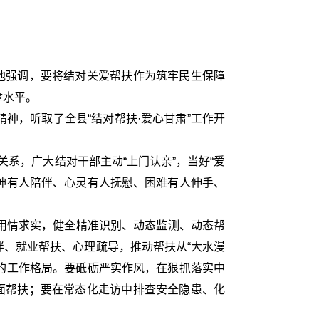
，他强调，要将结对关爱帮扶作为筑牢民生保障
障水平。
神，听取了全县“结对帮扶·爱心甘肃”工作开
对关系，广大结对干部主动“上门认亲”，当好“爱
精神有人陪伴、心灵有人抚慰、困难有人伸手、
用情求实，健全精准识别、动态监测、动态帮
、就业帮扶、心理疏导，推动帮扶从“大水漫
答的工作格局。要砥砺严实作风，在狠抓落实中
面帮扶；要在常态化走访中排查安全隐患、化