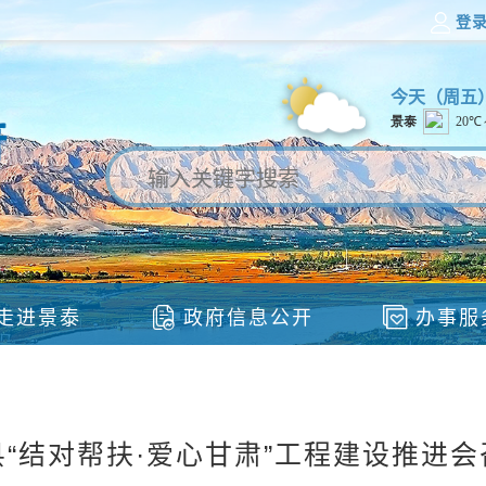
登
今天（
周五
走进景泰
政府信息公开
办事服
县“结对帮扶·爱心甘肃”工程建设推进会