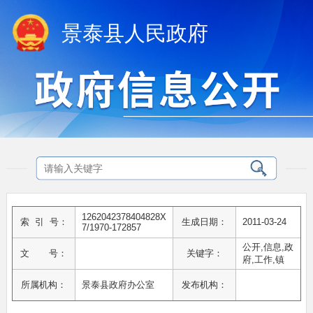
景泰县人民政府
1262042378404828X
索 引 号：
生成日期：
2011-03-24
7/1970-172857
公开,信息,政
文 号：
关键字：
府,工作,镇
所属机构：
景泰县政府办公室
发布机构：