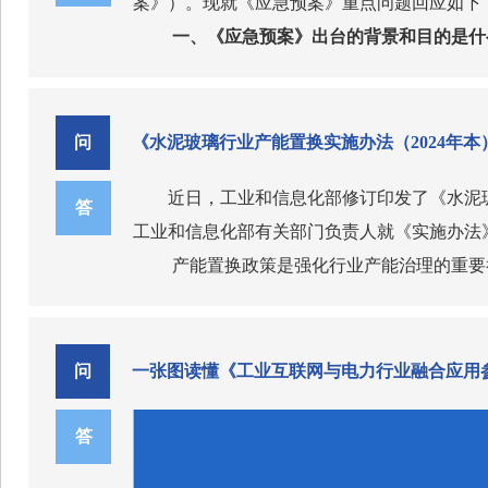
案》）。现就《应急预案》重点问题回应如下
一、《应急预案》出台的背景和目的是什
当前，数据已成为数字经济时代最为活跃
流动情况愈发频繁复杂，伴随而来的数据安全
据安全法》《网络数据安全管理条例》《工业
问
《水泥玻璃行业产能置换实施办法（2024年本
息化领域数据安全应急处置工作制度化、规范
二、《应急预案》的定位和主要内容是
近日，工业和信息化部修订印发了《水泥玻
体系，明确工业和信息化部、地方行业监管部
《应急预案》作为工业和信息化领域数据
答
工业和信息化部有关部门负责人就《实施
应急处置事前、事中、事后全流程各环节要求
《应急预案》适用范围，明确了数据安全事件
产能置换政策是强化行业产能治理的重要
据安全事件应急处置工作的需要，明确相关预
定了领导机构、办事机构、地方行业监管部门
段。《水泥玻璃行业产能置换实施办法》（工信
体流程和要求；四是明确了不同级别数据安全
三、《应急预案》明确了怎样的职责分
推动产业结构优化、技术装备水平提升发挥了
业监管部门和数据处理者的具体工作要求；六
《应急预案》明确了“工业和信息化部、
化调控措施不明显、仅以窑径推算的水泥熟料
二、修订内容主要包括哪些方面？
问
一张图读懂《工业互联网与电力行业融合应用参
实责任、奖惩问责、经费保障、工作协同、物
主要由工业和信息化部网络安全和信息化领导
们对80号文进行了修订，通过严格产能认定
与80号文相比，修订的主要内容：一是
外，《应急预案》在附件中还细化了数据安全
统一领导数据安全事件应急管理工作，负责特
泥玻璃行业实现高质量发展。
能拆分转让等。二是完善产能核定方式，取消
答
作提供细化实操指导。
息化部网络安全管理局牵头承担）负责统筹开
四、数据处理者如何按照《应急预案》开
地区差异管理，明确对位于国家大气污染防治
别重大数据安全事件应对措施建议；负责重大数
按照《应急预案》，工业和信息化领域数