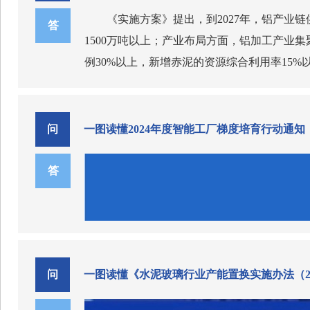
出钢铁、石化、有色等重点行业主要产品水效
重点任务。
业，形成一批经典品牌，在消费者心中形成鲜明
《实施方案》提出，到2027年，铝产业
二是加快推广节水工艺技术。提出了加强
答
统文化价值内涵，加快构建文化价值赋能体系
1500万吨以上；产业布局方面，铝加工产业
改造等4项重点任务。
培育打造，强化品牌文化宣传推广，对加强中
七、如何更好营造茶产业和酿酒产业良好
例30%以上，新增赤泥的资源综合利用率15
消费升级的重要举措。
指导意见提出了推动产业提质升级的保障
三是有效提升管理服务能力。提出了提高
点。展望2035年，引领全球铝工业发展，高
机制，强化统筹和引导。建立行业组织、重点
第三部分保障措施。提出了加强组织领导
域经济发展和乡村产业振兴有效抓手，因地制
造和设备更新，引导金融机构加大对企业数字
问
一图读懂2024年度智能工厂梯度培育行动通知
组织加强行业自律，开展产业运行分析、消费
动。
答
问
一图读懂《水泥玻璃行业产能置换实施办法（20