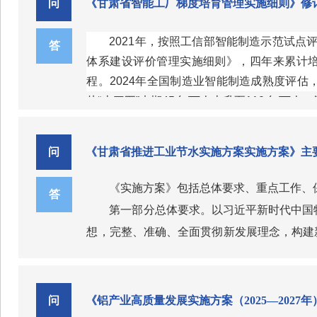
合，加强新型储能人才队伍建设，优化人才评
问
《甘肃省智能工厂梯度培育管理实施细则》修
活力具有重要意义。
品产区和地方特色食品产业重点培育名单，15
品亮相冬奥会、亚运会等国际舞台，展现中国文
2021年，按照工信部智能制造示范试点
答
亿元、年吸纳就业超6000万人次，“卫星+”
三、支持茶产业和酿酒产业发展的主要思
体系建设评价管理实施细则》，四年来累计培
上酿酒企业实现营业收入8200多亿元，产业
当前，产业科技创新深入演进，消费趋势
程。2024年全国制造业智能制造成熟度评
领能力、国际市场竞争能力提出新的更高要求
从“十三五”末期45台/万人上升至110台/万
提质升级中细化实化，充分反映产业自身特点
2025年3月、5月，工信部陆续印发《
到63%。
适应和引领新一轮科技革命和产业变革，增强
四、指导意见的总体要求和发展目标是什
育提出了新的工作要求，省工信厅在充分了解
指导意见提出了茶产业、酿酒产业提质升级
求，对我省《甘肃省智能制造体系建设评价管
问
《甘肃省推进工业节水实施方案实施方案》主
批年营业收入超过50亿元的茶全产业链龙头
习近平总书记关于新型工业化重要论述和国务
区，10个以上百亿级特色酿酒产业园区，形成“
在全省强工业推进大会上的讲话》《甘肃省高端化
《实施方案》包括总体要求、重点工作、
答
工业营业收入突破2000亿元，基本建成丰
五、指导意见制定了哪些重点任务，有哪
第一部分总体要求。以习近平新时代中国
化，形成产品种类丰富、生产流通有序、区域
《茶产业提质升级指导意见（2026—2
想，完整、准确、全面贯彻新发展理念，构建
升级、构建茶文化价值体系、完善配套支撑体
焦工业主要用水行业，推广先进工艺技术装备
产业培育、茶产业文化载体重点发展、标准和服
构和管理方式，加快形成高效化、绿色化、数
第二部分重点工作。主要包括持续优化工
料供给保障能力、提升产业科技创新水平、调
六、指导意见为什么着力加强品牌文化赋
合国家和我省有关目标任务，提出到2025年
一是持续优化工业用水结构。提出了推进
问
《铝产业高质量发展实施方案（2025—2027
方面提出21项重点任务，聚焦酿酒原料标准
品牌是市场竞争力的体现和经济发展的战