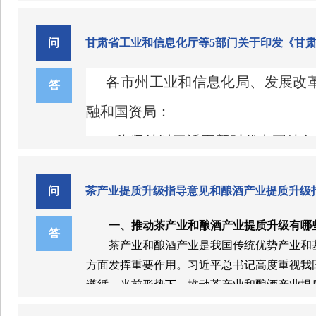
民经济和社会发展第十五个五年规划纲要》，
争力和引领产业升级的中小企业特色产业集群，
问
甘肃省工业和信息化厅等5部门关于印发《甘
省实际，对2023年1月印发的《甘肃省促进中
二、修订总体考虑
各市州工业和信息化局、发展改
业特色产业集群培育和发展。
一是与现有政策要求紧密衔接。《实施细则》
答
产业集群高质量发展的相关要求，充分结合贯
融和国资局：
入推进新型工业化、智能化绿色化融合化等新
为坚持以习近平新时代中国特色
二是与政策实施时效有序衔接。2023年1月印
十届历次全会精神，以推进新型工业
年，现已过期，且在使用过程中，其中部分条
问
茶产业提质升级指导意见和酿酒产业提质升级
三是与县域发展实际适配契合。省级中小企业
焦能源结构优化与能效提升两大重点
禀赋和产业基础，突出区域优势特色产业，兼
一、推动茶产业和酿酒产业提质升级有哪
态环境厅、省政府国资委、省能源局
甘肃省工业和信息化厅等5部
答
发展水平提升。
茶产业和酿酒产业是我国传统优势产业和
真组织实施。
三、修订主要内容
方面发挥重要作用。习近平总书记高度重视我
我省《实施细则》主要分为总则、培育要求、认
遵循。当前形势下，推动茶产业和酿酒产业提
一是新增政策依据。纳入省委省政府“五强”
一是有助于稳定工业经济运行，助力经济