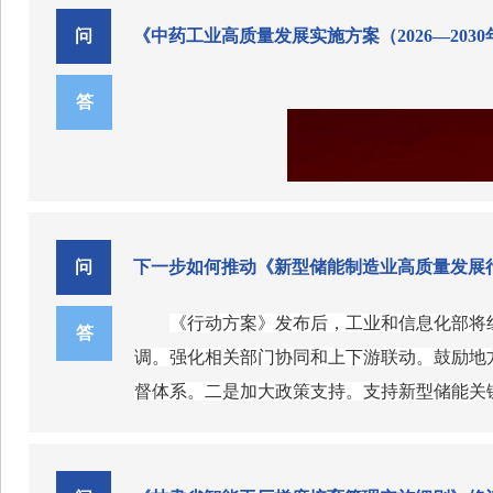
《甘肃省零碳工厂建设实施方案》政
行动方案》等最新政策要求。
基石。茶产业和酿酒产业总规模超2万亿元，其
问
《中药工业高质量发展实施方案（2026—203
产品原料种植、包装印刷、仓储物流等关联产
二是扩大培育基础。纳入兰州新区所辖区域内
二是有助于以高质量供给提振消费，以优
相邻、产业关联度高的县区可跨行政区联合创
答
力提振消费、全方位扩大国内需求列为全年首
三是调整指标设置。将工信部《促进中小企业
扩大内需的生力军，特别是“新中式茶饮”“精
完全参照国家评价指标设置，结合县域特色，
业提质升级，对促进绿色消费、健康消费，以
三是有助于因地制宜壮大地方特色食品产
速、企业研发增长等细分指标设置标准优化调
擎，茶和酒均源自独特的地方自然环境、农产
四是强化政策支持。明确支持集群开展能力建
地区重要经济支柱。例如浙江安吉深入贯彻“两
对成功创建国家和省级中小企业特色产业集群
国内外的“安吉白茶”。宁夏践行中国葡萄酒“当
四是有助于保障和改善民生，增强人民群
问
下一步如何推动《新型储能制造业高质量发展
游客300万人次。因此，推动两个产业提质
超5200万亩，形成1000多个茶产区（县、
麦、葡萄等农产品原料收购价格，增加农民收入
《行动方案》发布后，工业和信息化部将
答
扮演重要角色，“人间烟火气，最抚凡人心”，
五是有助于传承弘扬中华优秀传统文化，
调。强化相关部门协同和上下游联动。鼓励地
生活下居民“松弛感”“微社交”需求。推动两
深，是中华文明的智慧结晶，是坚定历史自信
督体系。二是加大政策支持。支持新型储能关
早已是中华优秀传统文化重要载体，与国人的
励保险机构围绕新型储能电站开发保险产品。
产业密切相关。同时，茶和酒也是传播中华文
二、当前我国茶产业和酿酒产业发展情况
规行为的预防和惩治。推动建立储能型锂电池
两个产业提质升级，能够为传承和弘扬中华优
党的十八大以来，我国茶产业和酿酒产业发