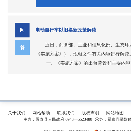
置换产能等。四是简化跨地区产能转出程序，
三、对不可用于置换的产能有哪些调整，
行业监管部门主要包括各省、自治区、直辖市
风险信息报送与共享等要求，加强数据安全风
信息化主管部门公示、公告。五是加强与能效
《实施办法》引导低效产能加快退出，注
电管理机构，负责组织开展本地区本领域数据安
较大及以上数据安全事件的，应当立即向地方
用于置换的产能范围：一是不在合规清单范围
处理者负责本单位数据安全事件预防、监测、
五、数据处理者如何按照《应急预案》开
问
电动自行车以旧换新政策解读
三是自2024年起，连续两年每年运转天数不足
中，中央企业应当督促指导所属企业在数据安
工业和信息化领域数据处理者应当按照《
璃产能；五是因债务纠纷等原因导致设备无法
四、为什么取消产能换算表，取消后如
立即根据数据安全事件对国家安全、企业网络
近日，商务部、工业和信息化部、生态环
答
《实施办法》取消核定产能规模的产能换
特别重大、重大、较大和一般四个级别）。对
《实施方案》），现就文件有关内容进行解读
为依据核定的产能已不能如实反映实际生产能力。 《实施办法》明确，严格依据项目备案（核准）文件确定产能，年产能天数按照30
件后，涉事数据处理者立即进入应急状态，根
六、下一步如何推进相关工作？
一、《实施方案》的出台背景和主要内容
推动备案产能与实际产能的统一，对于实际产
态发展，评估影响范围和事件原因，进一步采
《应急预案》发布后，工业和信息化部将
今年4月，国务院安委会部署开展电动自
用于新建项目置换的水泥熟料生产线产能不能
五、《实施办法》促进产业布局优化体
应急处置工作结束后，涉事数据处理者应当及
容进行全面深入系统解读，指导行业数据处理
励有条件的地方推动电动自行车以旧换新。7
《实施办法》对不同区域提出了差异化的
教训，提出处理意见和改进措施，形成总结报
急”的良好氛围。二是加强引导支持。鼓励各
将电动自行车以旧换新纳入支持范围。为落实
产能，即位于国家大气污染防治重点区域项目
形成示范带动效应。组织开展行业数据安全事
车以旧换新工作。 《实施方案》从维护人民群众生命财产安全的角度出发，紧贴电动自行车安全隐患全链条整治行动要求，从生产、销售、以旧
二、电动自行车以旧换新政策如何服务
均产能利用率低于50%的省份新建水泥熟料生
安全事件的需要，细化制定本单位应急预案，
换新等环节，提出增强优质产品供给能力、严
按照《关于加力支持大规模设备更新和消
六、如何简化跨地区产能转移程序，简化
关于我们
网站帮助
联系我们
版权声明
网站地图
出的予以表扬激励。
过发挥资金引导作用，推动把消费者个人名下
支持金额和方式等。 各地对交回个人名下老旧电动自行车并换购电动自行车新车的消费者给予补贴，鼓励购买符合《电动自行车行业规范条件》
主办：景泰县人民政府 0943—5523480
承办：景泰县融媒体中心
《实施办法》简化了部分产能跨地区产能
解读、强化合规经营意识等保障措施，助力提
企业生产的合格电动自行车新车。换购的锂离子
一法人企业集团内部产能转出涉及跨省置换，