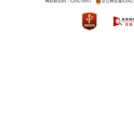
网站标识码：6204230001
甘公网安备6204230
准要求。 电动自行车以旧换新纳入了“2024年消费促进年”活动，鼓励合规电动自行车生产企业的合格产品参加消费品以旧换新活动，相关企业开设
三、为什么对交回老旧锂离子蓄电池电动
核实产能置换方案，并将产能置换方案、承诺书一并在门户网站上公示、公告。 
线上线下专区，便利广大群众以旧换新。
考虑到近年来我国锂离子蓄电池发展虽然
法》细化了产能转出企业、建设企业的主体责
七、《实施办法》在引导行业转型发展
睐，对于老旧锂离子蓄电池电动自行车换购铅
并做好善后处理，同时项目建设地省级工业和
一是严格新建项目要求。规定新建生产线
实情况，体现安全导向。
企业完成善后处理工作后公示产能置换方案，
平，环保绩效水平应当达到A级。二是鼓励低
四、《实施方案》明确“各地人民政府可
换时只能置换为同类产品。三是鼓励企业功能
如何判定“高安全隐患”电动
拆除设备，但需要报省级工业和信息化主管部
八、对地级市范围内实行等量置换的项目
锂离子蓄电池因其能量密度较高、内部的
《实施办法》对地级市范围内实行等量置
使用时间的增加，锂离子蓄电池安全性会不断下降，事故风险进一步上升。 因此，高安
地级市总体规划调整而搬迁的，允许在地级市
等原因，外观出现明显破损、漏液、较严重变
作。
安全隐患锂离子蓄电池的电动自行车。
五、《实施方案》明确“组织合规电动自
九、对产能置换方案的有效期有什么要
业，什么样的产品可被视为合格电动自行车产
为促进产能置换方案加快实施，《实施办
合规的电动自行车生产企业应依法登记注
项目建设并点火投产，逾期产能置换方案失效。
证），证明该产品符合相关安全标准和其他相关法规要求。 2024年4月29日，工业和信息化部、国家市场监督
完成点火投产；未完成的，2027年1月1日后
了《电动自行车行业规范条件》和《电动自行
十、如何保证政策有效落地？