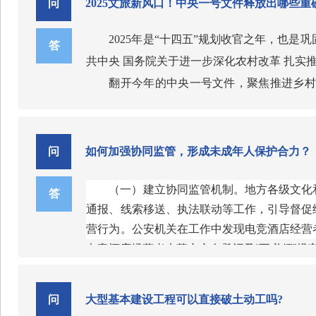
和全社会共同参与文保事业的责任召唤？关于
问
2025文旅新风口！中央一号文件释放出哪些重
4
拨打景泰县文体广电和旅游局办公室电话：094
一、什么是《中华人民共和国文物保护法
在旅游旅途中什么人群会享受优惠和便利
社会公众十分关注文物保护法修订，提出
2025年是“十四五”规划收官之年，也是
《中华人民共和国文物保护法》颁布于19
答
答：残疾人、老年人、未成年人等旅游者
交流与合作等方面的内容。
共中央 国务院关于进一步深化农村改革 扎实
二、此次修改文物保护法的背景是什么？
5
全国人大常委会法工委行政法室主任梁鹰
翻开今年的中央一号文件，聚焦推进乡村
近年来，文物保护状况不断改善，文物普
旅游者在旅游活动中应当遵守的行为规范
会力量投入文化遗产保护。
村“硬设施”和“软环境”建设，中央一号文件
文物一次次踏上归途……新时代新征程，面对
答：社会公共秩序和社会公德，尊重当地
“让法律实施各相关方都知晓、理解、熟
“强化耕地保护和质量提升”部分：持续整
有效的改革成果上升为法律，亦为破除制约文
6
发展好。”梁鹰认为，要将文物保护法纳入普
“发展乡村特色产业”部分：深入实施农
问
如何加强协同监管，形成未成年人保护合力？
三、此次文物保护法的修订标志着什么？
旅游者在旅游活动中不应该做的事情是？
民文物保护的意识，调动社会力量参与文物保
振兴试点，提升乡村旅游特色化、精品化、规
文物保护法自1982年11月颁布，此后经过19
答：旅游者在旅游活动中或者在解决纠纷
（一）建立协同监管机制。地方各级文化
法律的生命力在于实施。据介绍，推动文物
“拓宽农民增收渠道”部分：引导农民发
答
标志着我国文物保护进入依法治理的新阶段。
的合法权益。
通报、线索移送、执法联动等工作，引导督促
金瑞国表示，国家文物局将组织开展文物
“加强文明乡风建设”部分：进一步加强
四、新修订的《中华人民共和国文物保护
7
营行为。公安机关在工作中发现电竞酒店经营
一届全国大学生文物保护法模拟法庭等形式，
心、社会主义核心价值观广泛践行。建立优质
将于2025年3月1日起施行。
旅行社可以出租、出借旅行社业务经营许
电竞酒店经营者未落实实名登记及“五必须”规
相关规定。
（二）严格文化和旅游市场行政处罚。电
强乡土文化能人扶持，引导群众性文体活动健
五、此次文物保护法的修订有哪些工作要
答：不可以。
人民共和国未成年人保护法》第一百二十三条
（作者：胡梦雪 施雨岑）
保护工程。
“推进农村移风易俗部分”：规范农村演
保护第一、加强管理、挖掘价值、有效利
8
问
大型基本建设工程可以直接破土动工吗?
（来源：新华社
）
（三）严格治安管理行政处罚。电竞酒店
六、新修订的文物保护法在未定级不可移
设立旅行社，招徕、组织、接待旅游者，