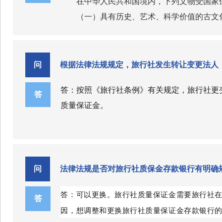
在中华人民共和国境内，下列文物受国家
文物保护离不开社会力量积极参与，新修
（一）具有历史、艺术、科学价值的古文
一是明确国家健全社会参与机制，调动社
（二）与重大历史事件、革命运动或者著
二是明确公民、组织可以提出核定公布文
筑；
三是明确有关部门应当在设立条件、社会
（三）历史上各时代珍贵的艺术品、工艺
问
根据法律法规规定，旅行社发生转让变更法人
四是明确国家鼓励公民、组织合法收藏，
（四）历史上各时代重要的文献资料以及
五是明确文物行政部门应当对基层群众性
答：按照《旅行社条例》有关规定，旅行社更
（五）反映历史上各时代、各民族社会制
答
十、贯彻实施好文物保护法要开展哪些工
质量保证金。
文物认定的标准和办法由国务院文物行政
新修订的文物保护法完善了制定有关行政
具有科学价值的古脊椎动物化石和古人类
禁止出境的文物的具体范围，由国务院文物行
国务院及其有关部门、单位以及各地方要
平。要加强法律解读和宣传引导，让法律实施
问
法律法规是否对旅行社质保金存款银行有明确
桑留下的中华文明瑰宝呵护好、弘扬好、发展
答：可以更换。旅行社质量保证金需要旅行社
答
因，想调整和更换旅行社质量保证金存款银行