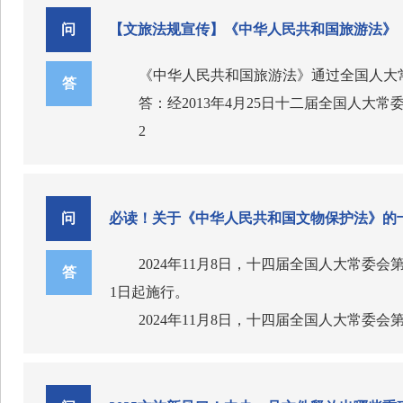
要求制定未定级不可移动文物保护措施，并纳
拒绝签署任何附加协议或扫码付款
在调查或者执法检查时，执法人员人数有
问
【文旅法规宣传】《中华人民共和国旅游法》
当报县级人民政府文物行政部门批准；需要迁
近年来，我国不断加强流失海外中国文物追
第三步：全程固定证据（最关键！）
答：
“新修订的文物保护法首次在法律中明确
对威胁言论进行录音录像
《中华人民共和国旅游法》通过全国人大
根据《文化市场综合行政执法管理办法》
答
留收回的权利，且该权利不受时效限制。”中
拍摄导游证、车牌号、购物点名称、商品
答：经2013年4月25日十二届全国人大常
执法证件。当事人及有关人员应当如实回答询
追索返还提供有力法律支撑。
2.投诉渠道
2
对无误后，由当事人或者有关人员签名或者盖
第一级：向旅行社投诉
哪些人群适用本法？
有直接利害关系的，应当回避。
执法人员制作调查询问或者现场检查笔录
新修订的文物保护法坚持更好发挥馆藏文
行程期间可第一时间联系签约旅行社，要
答：在中华人民共和国境内的和在中华人
答：
等活动，加强对中华民族优秀的历史文化和革
第二级：行政投诉
活动，适用本法。
问
必读！关于《中华人民共和国文物保护法》的
根据《文化市场综合行政执法管理办法》
“近年来，我国博物馆体系不断健全完善
若旅行社拒不解决问题、服务态度恶劣，
3
并签名。登记保存物品时，在原地保存可能灭
所。”山东博物馆馆长刘延常认为，新修订的
行处罚。
2024年11月8日，十四届全国人大常委
旅游者在旅游法开始实施后享受哪些权利
答
执法人员与当事人有直接利害关系的，怎
好满足人民群众日益增长的精神文化需求。
第三级：司法途径
1日起施行。
答：
答：
文物管理的现代化，需要与科技发展、信
若行政调解无果，且涉及金额较大，需要
2024年11月8日，十四届全国人大常
①旅游者有权自主选择旅游产品和服务，
根据《文化市场行政执法管理办法》第二
中国文物信息咨询中心副主任祝孔强表示
长。
动新修订的文物保护法全面有效实施。
②旅游者有权知悉其购买的旅游产品和服
化手段实现文物行业资源可呈现，以网络化手
3.官方投诉渠道
新修订的文物保护法，如何反映对历史文
③旅游者有权要求旅游经营者按照约定提
物领域治理体系和治理能力现代化提供有力支
拨打 12345 政务服务便民热线