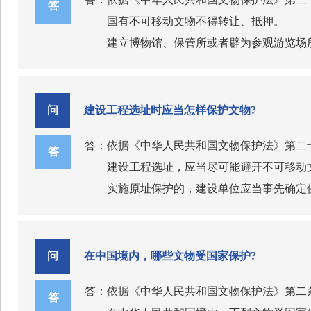
应当加强用火、用电、用气等的消防安全管理
答
①有必要的旅游配套服务和辅助设施；
国有不可移动文物不得转让、抵押。
物安全。
八、新修订的文物保护法在推动文物活化
②有必要的安全设施及制度，经过安全风
建立博物馆、保管所或者辟为参观游览场
习近平总书记强调，要让收藏在博物馆里
③有必要的环境保护设施和生态保护措施
文化说话。新修订的文物保护法进一步加强文
④法律、行政法规规定的其他条件。
12
一是明确国家支持和规范文物价值挖掘阐
景区内的核心游览项目因故暂停向旅游者
问
建设工程选址时应当怎样保护文物?
化，铸牢中华民族共同体意识，提升中华文化
答：应当公示并相应减少收费。
二是明确博物馆、纪念馆、文物保管所、
答：依据《中华人民共和国文物保护法》第二
答
三是明确县级以上人民政府及其有关部门
建设工程选址，应当尽可能避开不可移动
四是明确为保护不可移动文物建立的博物
实施原址保护的，建设单位应当事先确定
针对性的宣传讲解。
无法实施原址保护，必须迁移异地保护或
五是明确国家鼓励和支持文物收藏单位收
征得国务院文物行政部门同意。
六是明确文物收藏单位应当改善服务条件
全国重点文物保护单位不得拆除；需要迁
问
在中国境内，哪些文物受国家保护?
七是博物馆应当按照国家有关规定向公众
依照前款规定拆除的国有不可移动文物中
和讲解服务。
答：依据《中华人民共和国文物保护法》第二
本条规定的原址保护、迁移、拆除所需费
答
九、新修订的文物保护法在社会力量参与