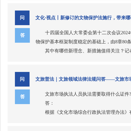
强制消费行为有哪些？
强制消费已经从粗暴威胁升级为心理操控
问
文化·视点丨新修订的文物保护法施行，带来哪
威胁甩团：称"不购买自费项目就必须从
3
十四届全国人大常委会第十二次会议202
言语胁迫："人手一件货！不要给我各种原
什么是不合理低价游？
答
物保护基本框架制度稳定的基础上，由8章80条增
道德绑架："我对你们好，你们要报答我"
《旅游法》禁止的是"不合理低价"，而非所
其中有哪些新理念、新措施值得关注？记
以下情形可被认定为"不合理低价"：
关门洗脑：在购物店关门进行长时间的"洗
4
制造恐慌：用虚假言论制造焦虑，如"不
1.低于指导价30%以上：旅游产品价格
游客遇到上述情况如何维护自己的合法权
中共中央宣传部等六部门近日印发的《中
行程绑架："不参加自费项目的游客要在景
2.导游垫付或反向收费：旅行社安排导
游客维权：从证据固定到多渠道投诉的完
此次修订文物保护法，把经过实践证明行
问
文旅普法｜文旅领域法律法规问答——文旅市
补贴诱骗：虚构"政府方针"——"某某政
3.其他损害游客权益的行为：法律、法规
1.现场应对：三步走战略
古、后出让”保护前置机制；新增地下文物
核心判断逻辑：低价本身不违法，但如果低
第一步：保持冷静，明确拒绝
文旅市场执法人员执法需要取得什么证件
说，新修订的文物保护法进一步完善了文物保
答
游"。
声明："我拒绝参加此项目/购物""无消费
答：
第三次全国文物普查显示，我国未定级不可
如被甩团或限制自由：立即拨打110报警
根据《文化市场综合行政执法管理办法》
“未定级不可移动文物量大面广，保护任
第二步：不激化矛盾，建立同盟
后，方可从事行政执法工作。综合执法机构应
是明确保护要求，规定未定级不可移动文物由
不争吵，联合同团3人以上共同维权
有计划地对执法人员进行业务培训，鼓励和支