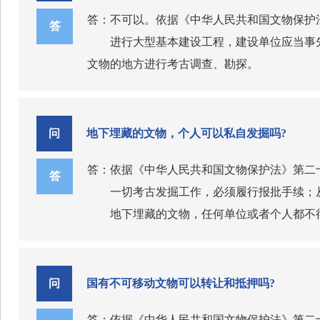
人的联系方式、入住人员的身份关系等有关情
2002年修改文物保护法时将原第二章“
答：设立旅行社，招徕、组织、接待旅游
答：不可以。依据《中华人民共和国文物保护
答
得特种行业许可证，擅自经营旅馆业的，由公
护措施规定得还不够完善。此次修改文物保护
①有固定的经营场所；
进行大型基本建设工程，建设单位应当事
（四）加强行业自律。电竞酒店有关行业
一是明确在文物普查、专项调查或者其他
②有必要的营业设施；
文物的地方进行考古调查、勘探。
工作，引导经营者严格落实《中华人民共和国
文物。
③有符合规定的注册资本；
考古调查、勘探中发现文物的，由省、自
（五）加强社会监督。社会公众可以依法
二是明确未定级不可移动文物，由县级人
④有必要的经营管理人员和导游；
9
发现的，由省、自治区、直辖市人民政府文物
人员向文化和旅游行政部门、公安机关举报电
三是明确未定级不可移动文物的原址保护
⑤法律、行政法规规定的其他条件。取得
旅行社可以组织、接待旅游者，到指定具
凡因进行基本建设和生产建设需要的考古
问
地下埋藏的文物，个人可以私自发掘吗?
四是明确未定级不可移动文物需要迁移异
答：不可以。但是，经双方协商一致或者
七、新修订的文物保护法在加强文物保护
答：依据《中华人民共和国文物保护法》第二
行程结束后三十日内，要求旅行社为其办理退
答
保护文物功在当代、利在千秋。新修订的
一切考古发掘工作，必须履行报批手续；
10
在制度建设方面，一是增加“先调查、后
地下埋藏的文物，任何单位或者个人都不
导游和领队为旅游者提供服务接受旅行社
可移动文物调查，及时开展核定、登记、公布
答：不能。
古、后出让”制度，明确在可能存在地下文物
11
行政部门组织从事考古发掘的单位进行考古调
在明确责任方面，一是明确部门责任，规
问
国有不可移动文物可以转让和抵押吗?
景区开放应当具备哪些条件？
调整。
范安全风险，并督促指导不可移动文物所有人
答：
答：依据《中华人民共和国文物保护法》第二